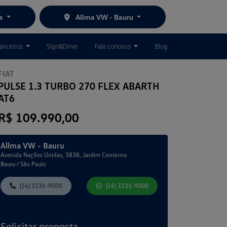
es
Allma VW - Bauru
nanceiros
Sign&Drive
Fale conosco
Blog
FIAT
PULSE 1.3 TURBO 270 FLEX ABARTH
AT6
R$ 109.990,00
Allma VW - Bauru
Avenida Nações Unidas, 3838, Jardim Contorno
Bauru / São Paulo
(14) 3235-9000
(14) 3235-9000
Solicitar proposta