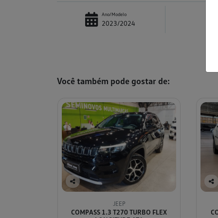
Ano/Modelo
2023/2024
Você também pode gostar de:
Co
Co
mp
mp
JEEP
arti
arti
COMPASS 1.3 T270 TURBO FLEX
CO
lhe
lhe