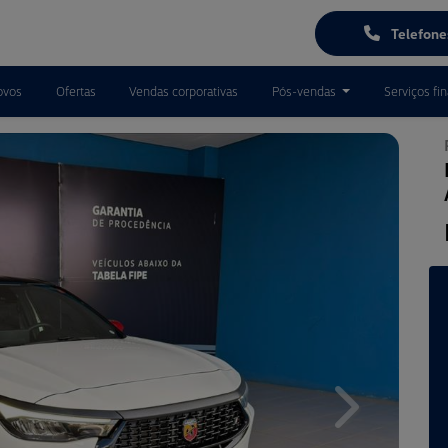
Telefon
ovos
Ofertas
Vendas corporativas
Pós-vendas
Serviços fi
Next