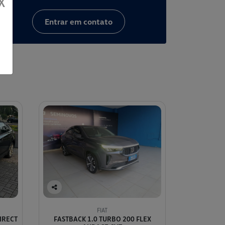
X
Entrar em contato
Co
mp
FIAT
arti
DIRECT
FASTBACK 1.0 TURBO 200 FLEX
lhe