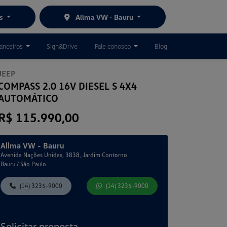
es
Allma VW - Bauru
nanceiros
Sign&Drive
Fale conosco
Blog
JEEP
COMPASS 2.0 16V DIESEL S 4X4
AUTOMÁTICO
R$ 115.990,00
Allma VW - Bauru
Avenida Nações Unidas, 3838, Jardim Contorno
Bauru / São Paulo
(14) 3235-9000
(14) 3235-9000
Solicitar proposta