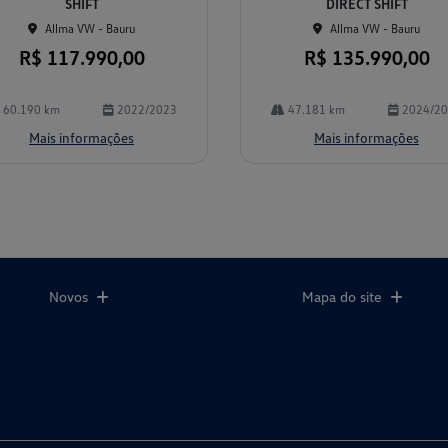
SHIFT
DIRECT SHIFT
Allma VW - Bauru
Allma VW - Bauru
R$ 117.990,00
R$ 135.990,00
60.190 km
2022/2023
47.181 km
2024/2
Mais informações
Mais informações
Novos
Mapa do site