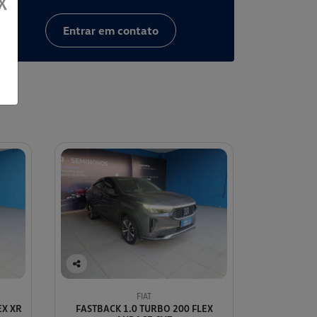
X
Entrar em contato
Co
mp
FIAT
arti
EX XR
FASTBACK 1.0 TURBO 200 FLEX
lhe