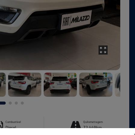
Combustível
Quilometragem
Diesel
72.449km