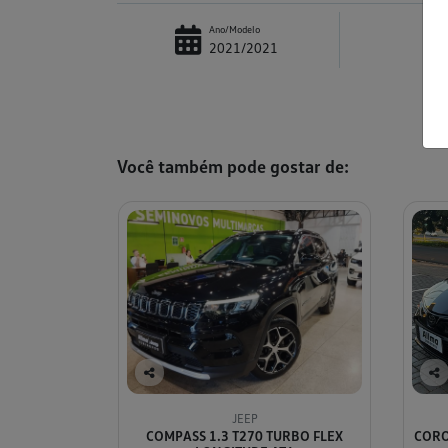
Ano/Modelo
2021/2021
Você também pode gostar de:
Co
Co
mp
mp
JEEP
arti
arti
COMPASS 1.3 T270 TURBO FLEX
COROL
lhe
lhe