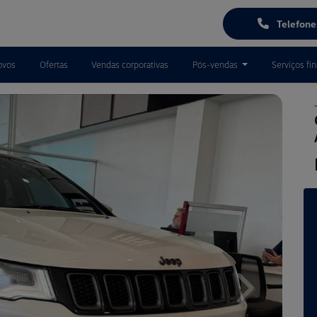
Telefon
ovos
Ofertas
Vendas corporativas
Pós-vendas
Serviços fi
Next