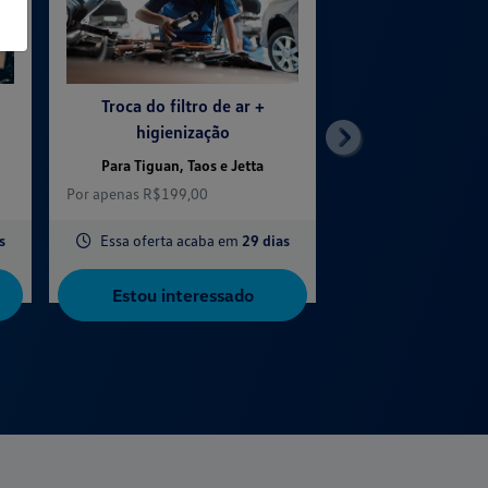
Troca do filtro de ar +
higienização
templates.template
Para Tiguan, Taos e Jetta
Por apenas R$199,00
s
Essa oferta acaba em
29 dias
Estou interessado