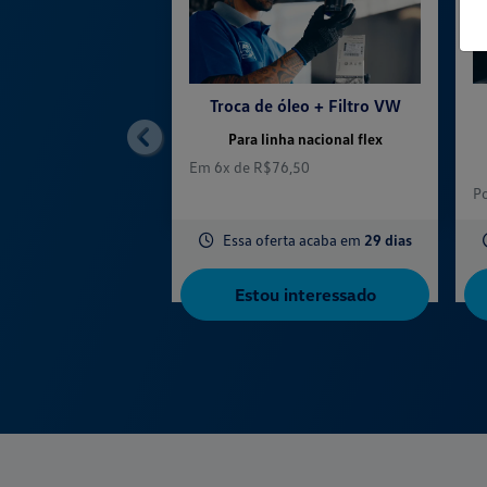
Troca de óleo + Filtro VW
Para linha nacional flex
templates.template-01.components.carousel.
Em 6x de R$76,50
P
Essa oferta acaba em
29 dias
Estou interessado