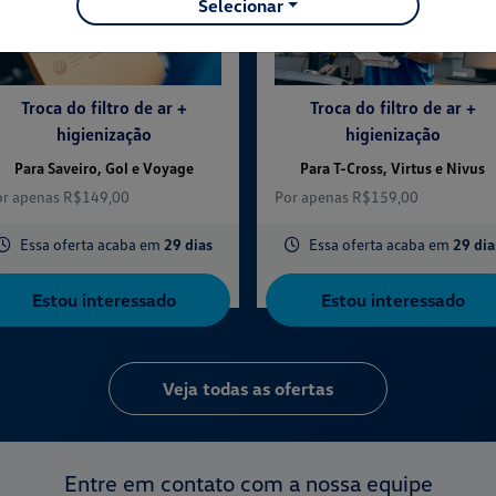
Selecionar
Troca do filtro de ar +
Troca do filtro de ar +
higienização
higienização
texts.control_prev
Para Saveiro, Gol e Voyage
Para T-Cross, Virtus e Nivus
or apenas R$149,00
Por apenas R$159,00
Essa oferta acaba em
29 dias
Essa oferta acaba em
29 dia
Estou interessado
Estou interessado
Veja todas as ofertas
Entre em contato com a nossa equipe