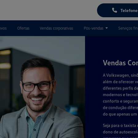
Telefon
ovos
Ofertas
Vendas corporativas
Pós-vendas
Serviços fi
Vendas Cor
A Volkswagen, sinô
além de oferecer v
diferentes perfis 
modernos e tecnol
conforto e segura
de condução difere
do que apenas um 
Seja para o taxista
dono de autoescola