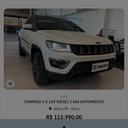
Co
mp
JEEP
arti
COMPASS 2.0 16V DIESEL S 4X4 AUTOMÁTICO
lhe
Allma VW - Bauru
R$ 115.990,00