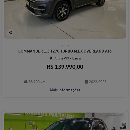
Co
mp
JEEP
arti
COMMANDER 1.3 T270 TURBO FLEX OVERLAND AT6
lhe
Allma VW - Bauru
R$ 139.990,00
88.700 km
2022/2023
Mais informações