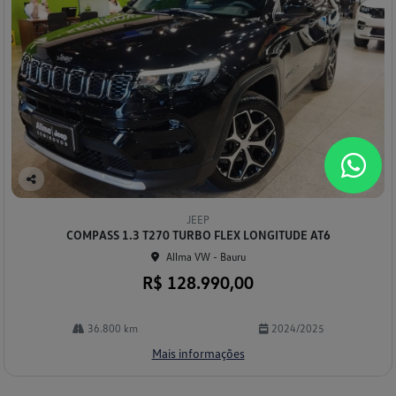
Co
mp
JEEP
arti
COMPASS 1.3 T270 TURBO FLEX LONGITUDE AT6
lhe
Allma VW - Bauru
R$ 128.990,00
36.800 km
2024/2025
Mais informações