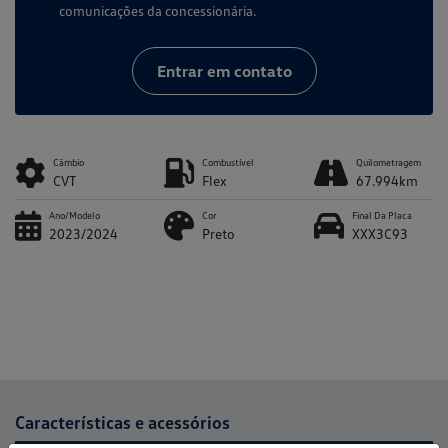
comunicações da concessionária.
Entrar em contato
Câmbio
Combustível
Quilometragem
CVT
Flex
67.994km
Ano/Modelo
Cor
Final Da Placa
2023/2024
Preto
XXX3C93
Características e acessórios