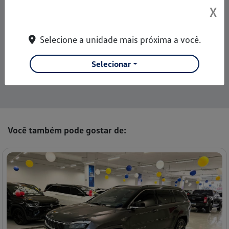
Airbag Do Motorista
X
Airbag Duplo
Alarme
Selecione a unidade mais próxima a você.
Ar Condicionado
Selecionar
Bancos De Couro
Veja mais
Você também pode gostar de: