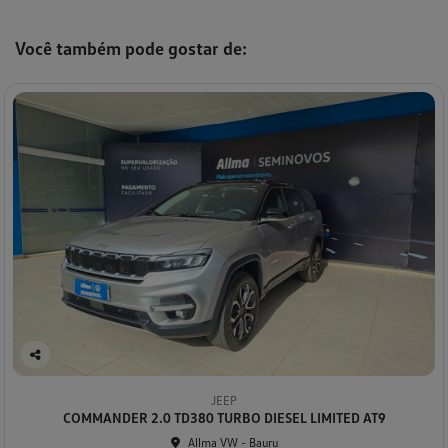
Você também pode gostar de:
Co
mp
JEEP
arti
COMMANDER 2.0 TD380 TURBO DIESEL LIMITED AT9
lhe
Allma VW - Bauru