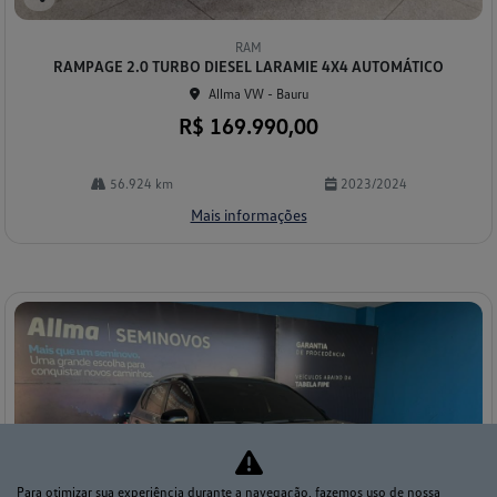
Co
mp
RAM
arti
RAMPAGE 2.0 TURBO DIESEL LARAMIE 4X4 AUTOMÁTICO
lhe
Allma VW - Bauru
R$ 169.990,00
56.924 km
2023/2024
Mais informações
Para otimizar sua experiência durante a navegação, fazemos uso de nossa