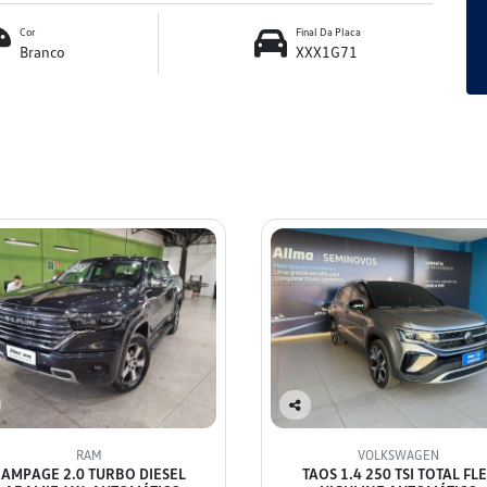
Cor
Final Da Placa
Branco
XXX1G71
Co
mp
RAM
VOLKSWAGEN
arti
AMPAGE 2.0 TURBO DIESEL
TAOS 1.4 250 TSI TOTAL FL
lhe