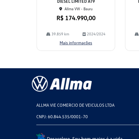
DIESEL LIMITED AT9
Allma VW - Bauru
R$ 174.990,00
39.859 km
2024/2024
Mais informações
ALLMA VIE COMERCIO DE VEICULOS LTDA
CNPJ: 60.844.535/0001-70
Desacelere. Seu bem maior é a vida.