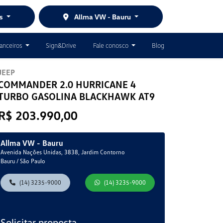
es
Allma VW - Bauru
nanceiros
Sign&Drive
Fale conosco
Blog
JEEP
COMMANDER 2.0 HURRICANE 4
TURBO GASOLINA BLACKHAWK AT9
R$ 203.990,00
Allma VW - Bauru
Avenida Nações Unidas, 3838, Jardim Contorno
Bauru / São Paulo
(14) 3235-9000
(14) 3235-9000
Solicitar proposta