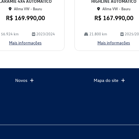
LARAMIE 4X4 AUTOMÁTICO
HIGHLINE AUTOMÁTICO
Allma VW - Bauru
Allma VW - Bauru
R$ 169.990,00
R$ 167.990,00
56.924 km
2023/2024
21.800 km
2025/2
Mais informações
Mais informações
Novos
Mapa do site