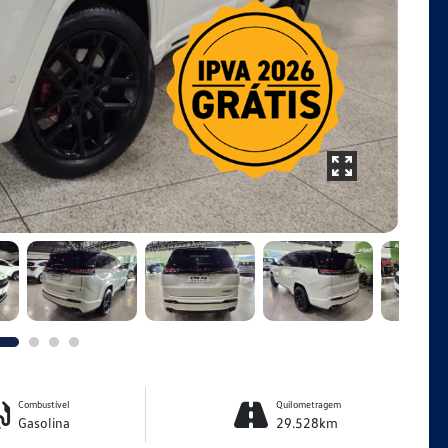
Combustível
Quilometragem
Gasolina
29.528km