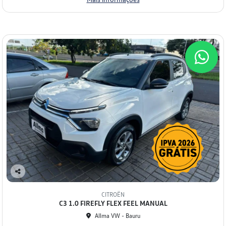
Co
mp
CITROËN
arti
C3 1.0 FIREFLY FLEX FEEL MANUAL
lhe
Allma VW - Bauru