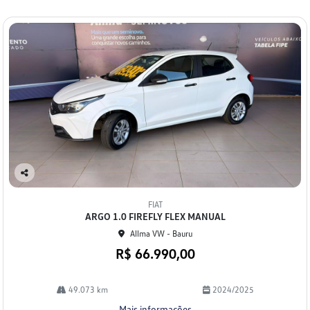
Co
mp
FIAT
arti
ARGO 1.0 FIREFLY FLEX MANUAL
lhe
Allma VW - Bauru
R$ 66.990,00
49.073 km
2024/2025
Mais informações