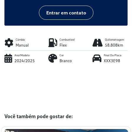
Entrar em contato
Câmbio
Combustível
Quilometragem
Manual
Flex
58.808km
Ano/Modelo
Cor
Final Da Placa
2024/2025
Branco
XXX3E98
Você também pode gostar de: