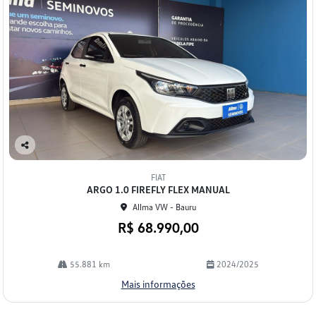
Co
mp
FIAT
arti
ARGO 1.0 FIREFLY FLEX MANUAL
lhe
Allma VW - Bauru
R$ 68.990,00
55.881 km
2024/2025
Mais informações