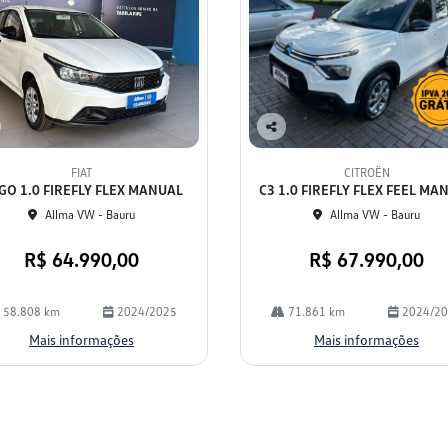
Co
mp
FIAT
CITROËN
arti
GO 1.0 FIREFLY FLEX MANUAL
C3 1.0 FIREFLY FLEX FEEL MA
lhe
Allma VW - Bauru
Allma VW - Bauru
R$ 64.990,00
R$ 67.990,00
58.808 km
2024/2025
71.861 km
2024/2
Mais informações
Mais informações