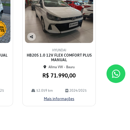
Co
mp
HYUNDAI
arti
NUAL
HB20S 1.0 12V FLEX COMFORT PLUS
lhe
MANUAL
Allma VW - Bauru
R$ 71.990,00
025
52.059 km
2024/2025
Mais informações