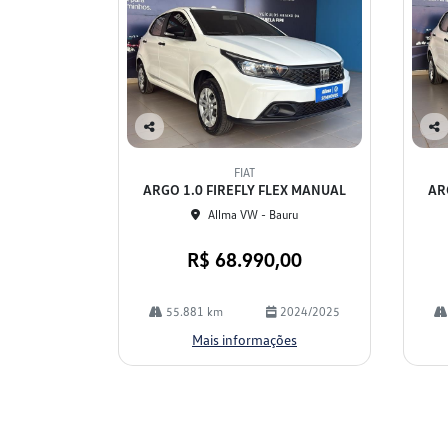
Co
Co
mp
mp
FIAT
arti
arti
ARGO 1.0 FIREFLY FLEX MANUAL
AR
lhe
lhe
Allma VW - Bauru
R$ 68.990,00
55.881 km
2024/2025
Mais informações