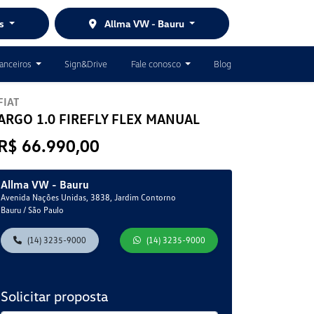
es
Allma VW - Bauru
nanceiros
Sign&Drive
Fale conosco
Blog
FIAT
ARGO 1.0 FIREFLY FLEX MANUAL
R$ 66.990,00
Allma VW - Bauru
Avenida Nações Unidas, 3838, Jardim Contorno
Bauru / São Paulo
(14) 3235-9000
(14) 3235-9000
Solicitar proposta