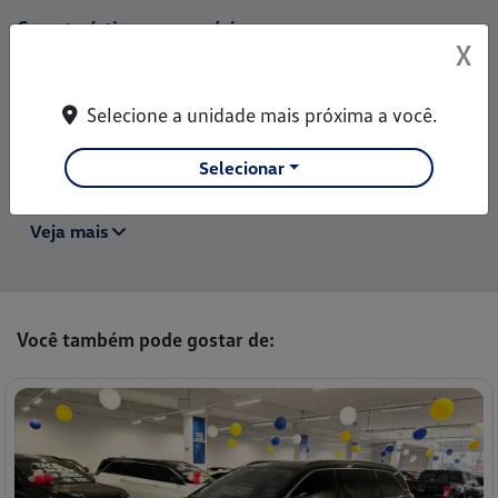
Características e acessórios
X
Airbag Do Motorista
Airbag Duplo
Selecione a unidade mais próxima a você.
Alarme
Selecionar
Ar Condicionado
Bancos De Couro
Veja mais
Você também pode gostar de: