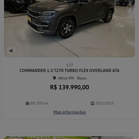
Co
mp
JEEP
arti
COMMANDER 1.3 T270 TURBO FLEX OVERLAND AT6
lhe
Allma VW - Bauru
R$ 139.990,00
88.700 km
2022/2023
Mais informações