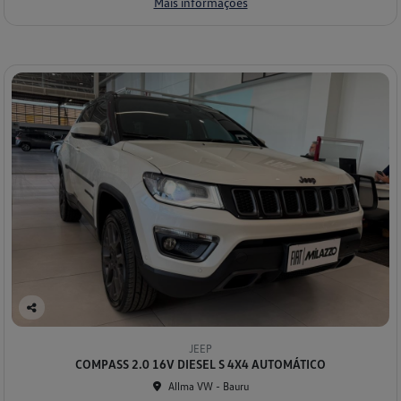
Mais informações
Co
mp
JEEP
arti
COMPASS 2.0 16V DIESEL S 4X4 AUTOMÁTICO
lhe
Allma VW - Bauru