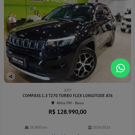
Co
mp
JEEP
arti
COMPASS 1.3 T270 TURBO FLEX LONGITUDE AT6
lhe
Allma VW - Bauru
R$ 128.990,00
36.800 km
2024/2025