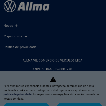
Novos
Mapa do site
Política de privacidade
ALLMA VIE COMERCIO DE VEICULOS LTDA
CNPJ: 60.844.535/0001-70
Para otimizar sua experiência durante a navegação, fazemos uso de nossa
política de cookies e para proteger seus dados pessoais respeitamos nossa
Desacelere. Seu bem maior é a
política de privacidade
. Ao seguir com a navegação e visita você concorda com
nossas políticas.
vida.