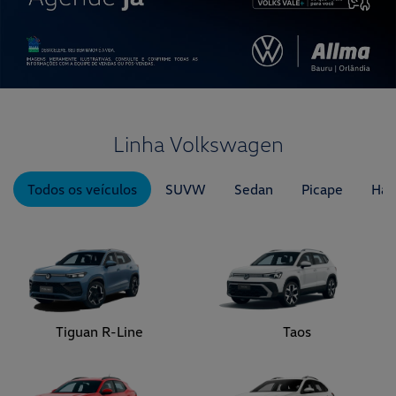
Linha Volkswagen
Todos os veículos
SUVW
Sedan
Picape
Hat
Tiguan R-Line
Taos