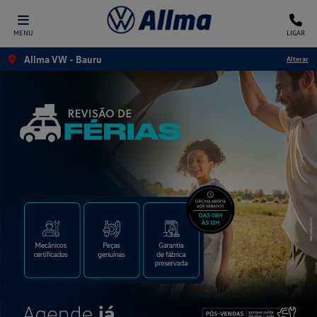
MENU
LIGAR
Allma VW - Bauru
Alterar