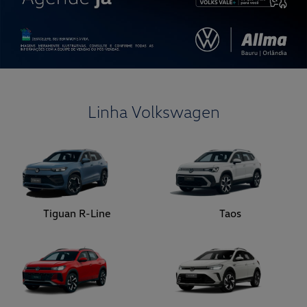
Linha Volkswagen
Tiguan R-Line
Taos