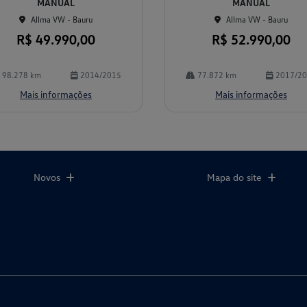
MANUAL
MANUAL
Allma VW - Bauru
Allma VW - Bauru
R$ 49.990,00
R$ 52.990,00
98.278 km
2014/2015
77.872 km
2017/2
Mais informações
Mais informações
Novos
Mapa do site