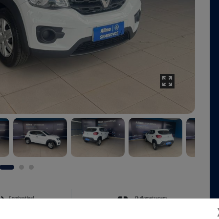
Combustível
Quilometragem
Flex
53.673km