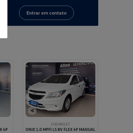
Entrar em contato
Co
mp
CHEVROLET
arti
X 4P
ONIX 1.0 MPFI LS 8V FLEX 4P MANUAL
lhe