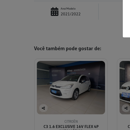
Ano/Modelo
2021/2022
Você também pode gostar de:
Co
Co
mp
mp
CITROËN
arti
arti
C3 1.6 EXCLUSIVE 16V FLEX 4P
C
lhe
lhe