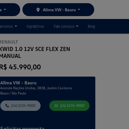
es
Allma VW - Bauru
nanceiros
Sign&Drive
Fale conosco
Blog
RENAULT
KWID 1.0 12V SCE FLEX ZEN
MANUAL
R$ 45.990,00
Allma VW - Bauru
Avenida Nações Unidas, 3838, Jardim Contorno
Bauru / São Paulo
(14) 3235-9000
(14) 3235-9000
Solicitar proposta