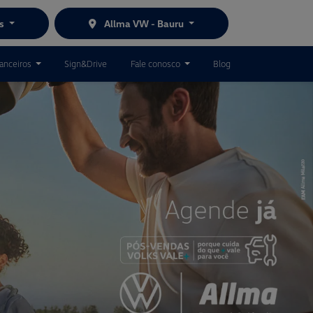
es
Allma VW - Bauru
nanceiros
Sign&Drive
Fale conosco
Blog