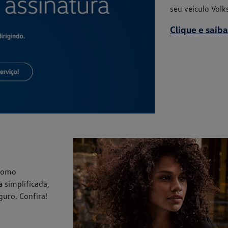
seu veículo Vol
Clique e saib
 como
 simplificada,
uro. Confira!