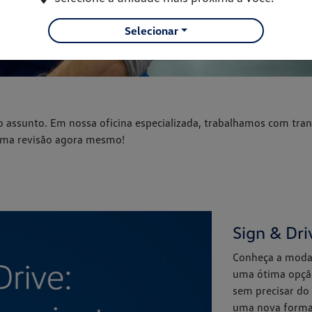
Selecionar
ssunto. Em nossa oficina especializada, trabalhamos com trans
 uma revisão agora mesmo!
Sign & Dri
Conheça a modal
uma ótima opção
sem precisar do
uma nova forma 