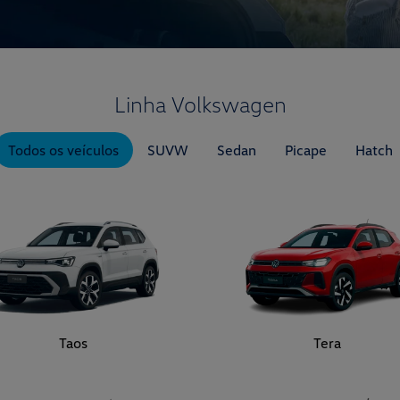
Linha Volkswagen
Todos os veículos
SUVW
Sedan
Picape
Hatch
Taos
Tera