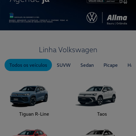
Linha Volkswagen
Todos os veículos
SUVW
Sedan
Picape
Hat
Tiguan R-Line
Taos