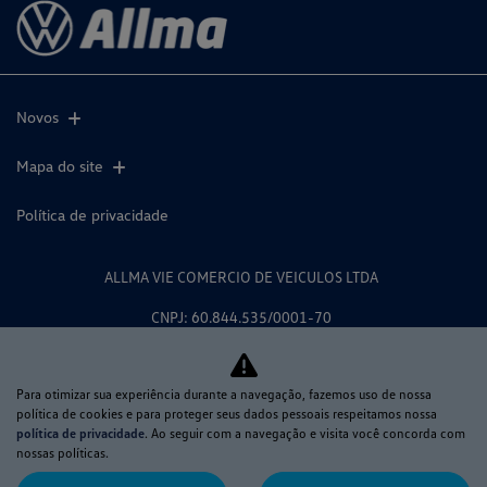
Novos
Mapa do site
Política de privacidade
ALLMA VIE COMERCIO DE VEICULOS LTDA
CNPJ: 60.844.535/0001-70
Para otimizar sua experiência durante a navegação, fazemos uso de nossa
política de cookies e para proteger seus dados pessoais respeitamos nossa
Desacelere. Seu bem maior é a
política de privacidade
. Ao seguir com a navegação e visita você concorda com
nossas políticas.
vida.