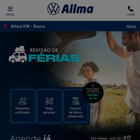
MENU
LIGAR
Allma VW - Bauru
Alterar