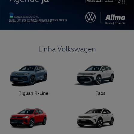
Linha Volkswagen
Tiguan R-Line
Taos