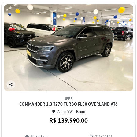
Co
mp
JEEP
arti
COMMANDER 1.3 T270 TURBO FLEX OVERLAND AT6
lhe
Allma VW - Bauru
R$ 139.990,00
88.700 km
2022/2023