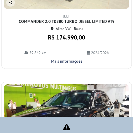
Co
mp
JEEP
arti
COMMANDER 2.0 TD380 TURBO DIESEL LIMITED AT9
lhe
Allma VW - Bauru
R$ 174.990,00
39.859 km
2024/2024
Mais informações