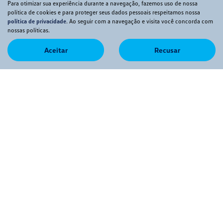
Para otimizar sua experiência durante a navegação, fazemos uso de nossa
política de cookies e para proteger seus dados pessoais respeitamos nossa
política de privacidade
. Ao seguir com a navegação e visita você concorda com
nossas políticas.
Aceitar
Recusar
Co
mp
JEEP
arti
COMPASS 1.3 T270 TURBO FLEX LONGITUDE AT6
lhe
Allma VW - Bauru
R$ 128.990,00
36.800 km
2024/2025
Mais informações