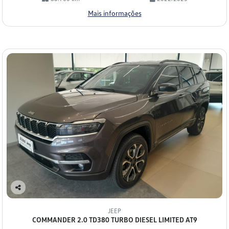
Mais informações
Co
mp
JEEP
arti
COMMANDER 2.0 TD380 TURBO DIESEL LIMITED AT9
lhe