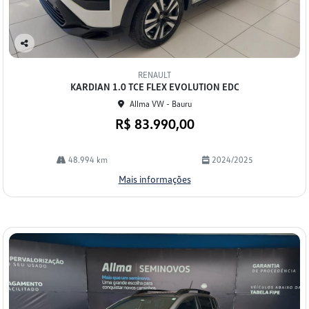
Co
mp
RENAULT
arti
KARDIAN 1.0 TCE FLEX EVOLUTION EDC
lhe
Allma VW - Bauru
R$ 83.990,00
48.994 km
2024/2025
Mais informações