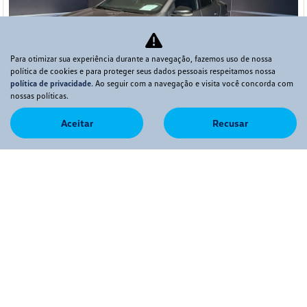
Para otimizar sua experiência durante a navegação, fazemos uso de nossa
política de cookies e para proteger seus dados pessoais respeitamos nossa
política de privacidade
. Ao seguir com a navegação e visita você concorda com
nossas políticas.
Co
Aceitar
Recusar
mp
RENAULT
arti
KARDIAN 1.0 TCE FLEX EVOLUTION EDC
lhe
Allma VW - Bauru
R$ 88.990,00
46.022 km
2024/2025
Mais informações