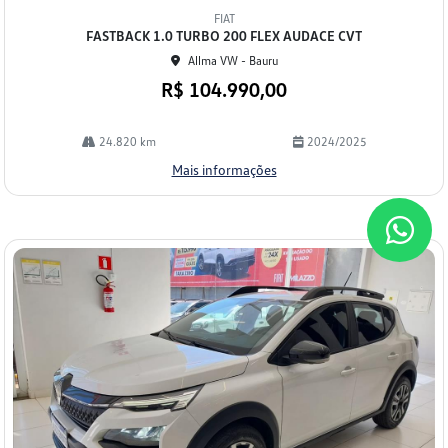
mp
FIAT
arti
FASTBACK 1.0 TURBO 200 FLEX AUDACE CVT
lhe
Allma VW - Bauru
R$ 104.990,00
24.820 km
2024/2025
Mais informações