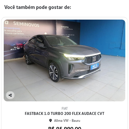
Você também pode gostar de:
Co
mp
FIAT
arti
FASTBACK 1.0 TURBO 200 FLEX AUDACE CVT
lhe
Allma VW - Bauru
R$ 95.990,00