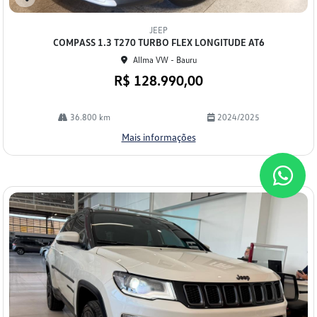
Co
mp
JEEP
arti
COMPASS 1.3 T270 TURBO FLEX LONGITUDE AT6
lhe
Allma VW - Bauru
R$ 128.990,00
36.800 km
2024/2025
Mais informações