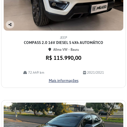
Co
mp
JEEP
arti
COMPASS 2.0 16V DIESEL S 4X4 AUTOMÁTICO
lhe
Allma VW - Bauru
R$ 115.990,00
72.449 km
2021/2021
Mais informações