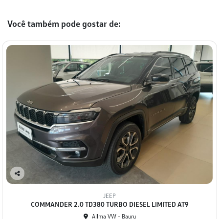
Você também pode gostar de:
Co
mp
JEEP
arti
COMMANDER 2.0 TD380 TURBO DIESEL LIMITED AT9
lhe
Allma VW - Bauru