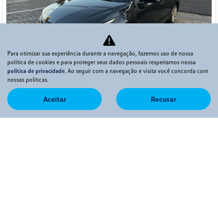
Para otimizar sua experiência durante a navegação, fazemos uso de nossa
política de cookies e para proteger seus dados pessoais respeitamos nossa
política de privacidade
. Ao seguir com a navegação e visita você concorda com
Co
nossas políticas.
mp
TOYOTA
arti
COROLLA 2.0 VVT-IE FLEX XEI DIRECT SHIFT
lhe
Aceitar
Recusar
Allma VW - Bauru
R$ 117.990,00
60.190 km
2022/2023
Mais informações